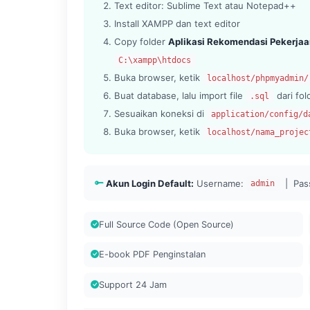
Text editor: Sublime Text atau Notepad++
Install XAMPP dan text editor
Copy folder
Aplikasi Rekomendasi Pekerj
C:\xampp\htdocs
Buka browser, ketik
localhost/phpmyadmin/
Buat database, lalu import file
dari fo
.sql
Sesuaikan koneksi di
application/config/d
Buka browser, ketik
localhost/nama_projec
Akun Login Default:
Username:
| Pas
admin
Full Source Code (Open Source)
E-book PDF Penginstalan
Support 24 Jam