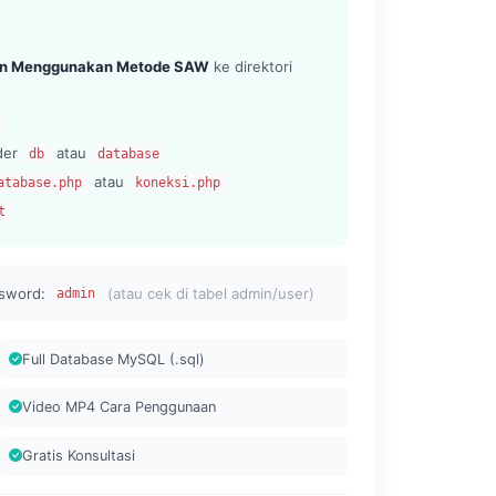
aan Menggunakan Metode SAW
ke direktori
lder
atau
db
database
atau
atabase.php
koneksi.php
t
sword:
(atau cek di tabel admin/user)
admin
Full Database MySQL (.sql)
Video MP4 Cara Penggunaan
Gratis Konsultasi