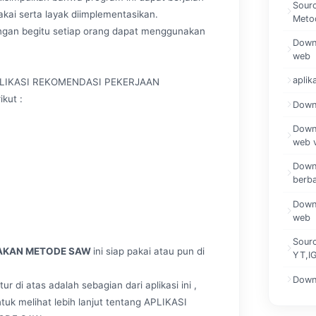
Sourc
ai serta layak diimplementasikan.
Meto
Dengan begitu setiap orang dapat menggunakan
Downl
web
aplik
 APLIKASI REKOMENDASI PEKERJAAN
kut :
Downl
Downl
web v
Downl
berb
Downl
web
Sour
NAKAN METODE SAW
ini siap pakai atau pun di
YT,I
Downl
ur di atas adalah sebagian dari aplikasi ini ,
ntuk melihat lebih lanjut tentang APLIKASI