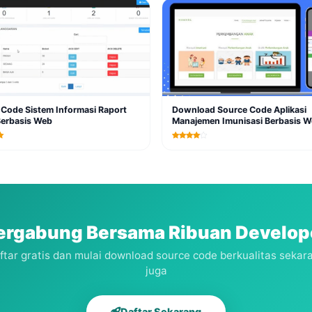
Code Sistem Informasi Raport
Download Source Code Aplikasi
Berbasis Web
Manajemen Imunisasi Berbasis 
Lavarel 8
ergabung Bersama Ribuan Develop
ftar gratis dan mulai download source code berkualitas sekar
juga
Daftar Sekarang