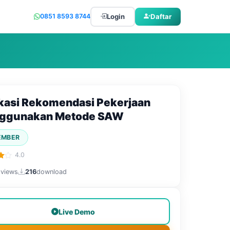
Login
Daftar
0851 8593 8744
kasi Rekomendasi Pekerjaan
ggunakan Metode SAW
EMBER
4.0
1
views
216
download
Live Demo