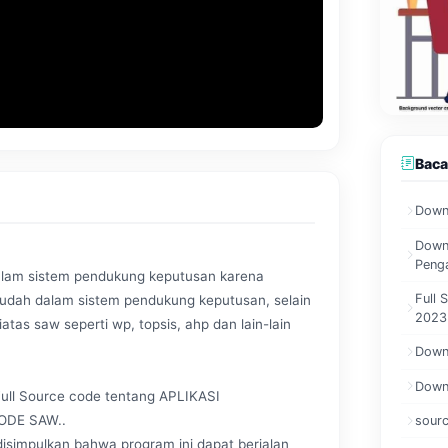
Baca
Downl
Downl
Penga
alam sistem pendukung keputusan karena
Full 
mudah dalam sistem pendukung keputusan, selain
2023
tas saw seperti wp, topsis, ahp dan lain-lain
Downl
Downl
Full Source code tentang APLIKASI
DE SAW..
sourc
isimpulkan bahwa program ini dapat berjalan