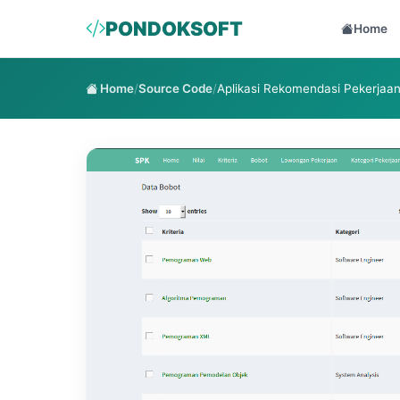
PONDOKSOFT
Home
Home
/
Source Code
/
Aplikasi Rekomendasi Pekerja