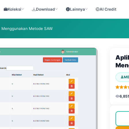
Koleksi
Download
Lainnya
AI Credit
an Menggunakan Metode SAW
Apli
Men
M
6,85