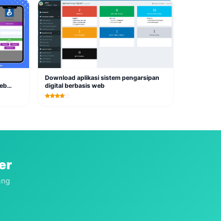
Download aplikasi sistem pengarsipan
Web
digital berbasis web
er
ang