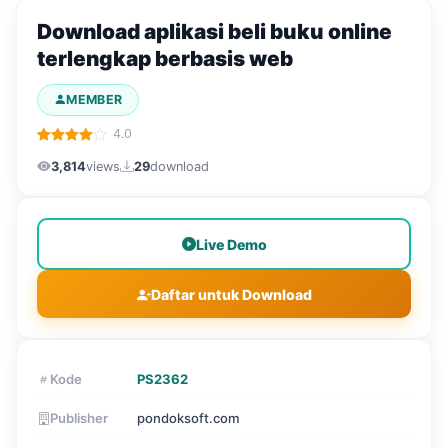
Download aplikasi beli buku online
terlengkap berbasis web
MEMBER
4.0
3,814
views
29
download
Live Demo
Daftar untuk Download
Kode
PS2362
Publisher
pondoksoft.com