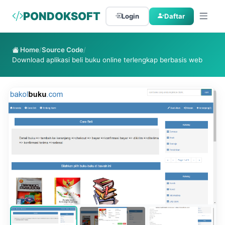
PONDOKSOFT
Login
Daftar
Home
/
Source Code
/
Download aplikasi beli buku online terlengkap berbasis web