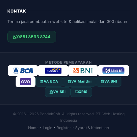
KONTAK
Terima jasa pembuatan website & aplikasi mulai dari 300 ribuan
0851 8593 8744
METODE PEMBAYARAN
VA BCA
VA Mandiri
VA BNI
VA BRI
QRIS
© 2016 – 2026 PondokSoft. All rights reserved. PT. Web Hosting
Indonesia
·
·
·
Home
Login
Register
Syarat & Ketentuan