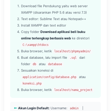
Download file Pendukung yaitu web server
XAMPP (disarankan PHP 5.6 atau versi 7.3)
Text editor: Sublime Text atau Notepad++
Install XAMPP dan text editor
Copy folder
Download aplikasi beli buku
online terlengkap berbasis web
ke direktori
C:\xampp\htdocs
Buka browser, ketik
localhost/phpmyadmin/
Buat database, lalu import file
dari
.sql
folder
atau
db
database
Sesuaikan koneksi di
atau
application/config/database.php
koneksi.php
Buka browser, ketik
localhost/nama_project
Akun Login Default:
Username:
|
admin