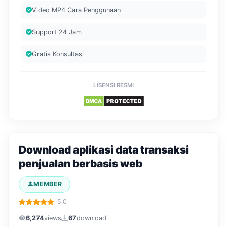
Video MP4 Cara Penggunaan
Support 24 Jam
Gratis Konsultasi
LISENSI RESMI
Download aplikasi data transaksi
penjualan berbasis web
MEMBER
5.0
6,274
views
67
download