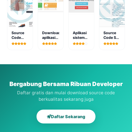
Source
Download
Aplikasi
Source
Code
aplikasi
sistem
Code SP
Aplikasi
pelayanan
pendukung
Diagnosa
Toko
kantor
keputusan
Tanaman
Online
polisi
metode
Metode
Berbasis
berbasis
Assocation
Forward
Web
web
rules
Chaining
Bergabung Bersama Ribuan Developer
Daftar gratis dan mulai download source code
berkualitas sekarang juga
Daftar Sekarang