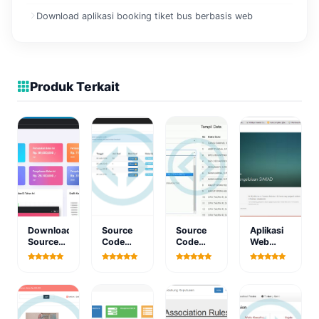
Download aplikasi booking tiket bus berbasis web
Produk Terkait
Download
Source
Source
Aplikasi
Source
Code
Code
Web
Code
Aplikasi
Aplikasi
Akademik
Aplikasi
Ujian
Absensi
Berbasis
Penggalangan
Online
Siswa
PHP
Dana
SMK
SMK
Lavarel 8
Berbasis
Codeigniter
Web