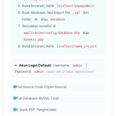
Buka browser, ketik
localhost/phpmyadmin/
Buat database, lalu import file
dari
.sql
folder
atau
db
database
Sesuaikan koneksi di
atau
application/config/database.php
koneksi.php
Buka browser, ketik
localhost/nama_project
Akun Login Default:
Username:
|
admin
Password:
(atau cek di tabel admin/user)
admin
Full Source Code (Open Source)
Full Database MySQL (.sql)
E-book PDF Penginstalan