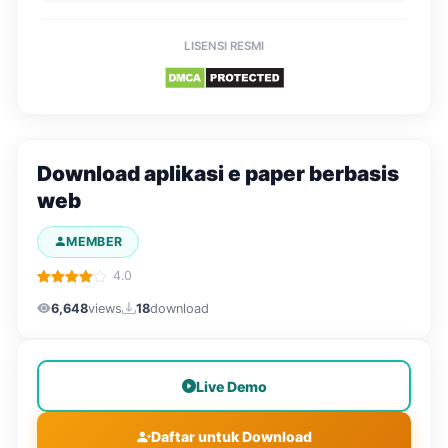
LISENSI RESMI
Download aplikasi e paper berbasis
web
MEMBER
4.0
6,648
views
18
download
Live Demo
Daftar untuk Download