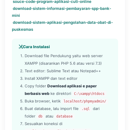
souce-code-program-aplikasi-cuti-online
download-sistem-informasi-pembayaran-spp-bank-
mini
download-sistem-aplikasi-pengolahan-data-obat-di-
puskesmas
Cara Instalasi
Download file Pendukung yaitu web server
XAMPP (disarankan PHP 5.6 atau versi 7.3)
Text editor: Sublime Text atau Notepad++
Install XAMPP dan text editor
Copy folder
Download aplikasi e paper
berbasis web
ke direktori
C:\xampp\htdocs
Buka browser, ketik
localhost/phpmyadmin/
Buat database, lalu import file
dari
.sql
folder
atau
db
database
Sesuaikan koneksi di