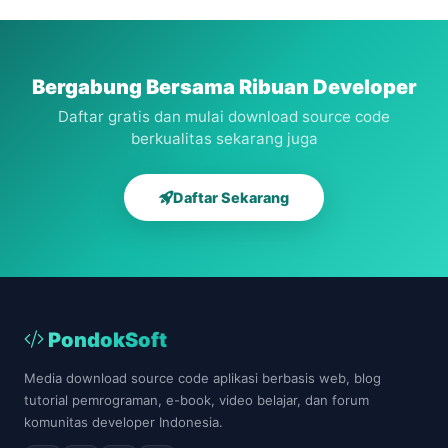
berbasis
Forward
web
web
Chaining
dengan
Codeigniter
Bergabung Bersama Ribuan Developer
Daftar gratis dan mulai download source code
berkualitas sekarang juga
Daftar Sekarang
PondokSoft
Media download source code aplikasi berbasis web, blog
tutorial pemrograman, e-book, video belajar, dan forum
komunitas developer Indonesia.