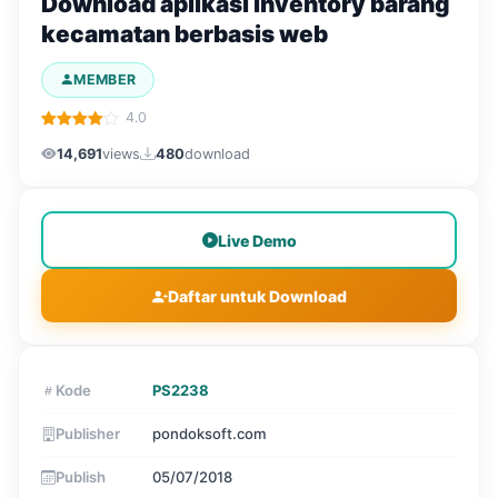
Download aplikasi inventory barang
kecamatan berbasis web
MEMBER
4.0
14,691
views
480
download
Live Demo
Daftar untuk Download
Kode
PS2238
Publisher
pondoksoft.com
Publish
05/07/2018