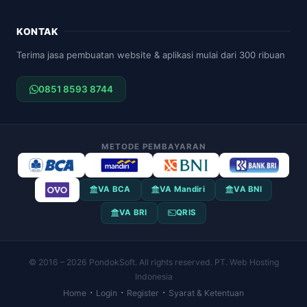
KONTAK
Terima jasa pembuatan website & aplikasi mulai dari 300 ribuan
0851 8593 8744
METODE PEMBAYARAN
VA BCA
VA Mandiri
VA BNI
VA BRI
QRIS
© 2016 – 2026 PondokSoft. All rights reserved. PT. Web Hosting
Indonesia
·
·
·
Home
Login
Register
Syarat & Ketentuan