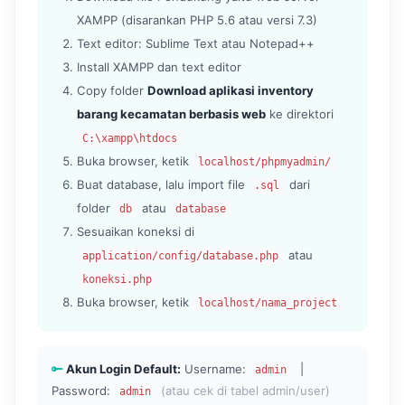
XAMPP (disarankan PHP 5.6 atau versi 7.3)
Text editor: Sublime Text atau Notepad++
Install XAMPP dan text editor
Copy folder
Download aplikasi inventory
barang kecamatan berbasis web
ke direktori
C:\xampp\htdocs
Buka browser, ketik
localhost/phpmyadmin/
Buat database, lalu import file
dari
.sql
folder
atau
db
database
Sesuaikan koneksi di
atau
application/config/database.php
koneksi.php
Buka browser, ketik
localhost/nama_project
Akun Login Default:
Username:
|
admin
Password:
(atau cek di tabel admin/user)
admin