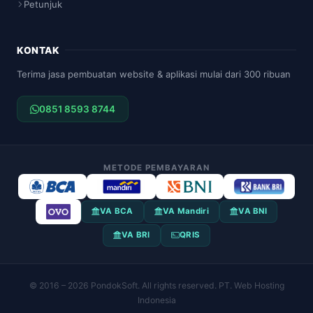
Petunjuk
KONTAK
Terima jasa pembuatan website & aplikasi mulai dari 300 ribuan
0851 8593 8744
METODE PEMBAYARAN
VA BCA
VA Mandiri
VA BNI
VA BRI
QRIS
© 2016 – 2026 PondokSoft. All rights reserved. PT. Web Hosting
Indonesia