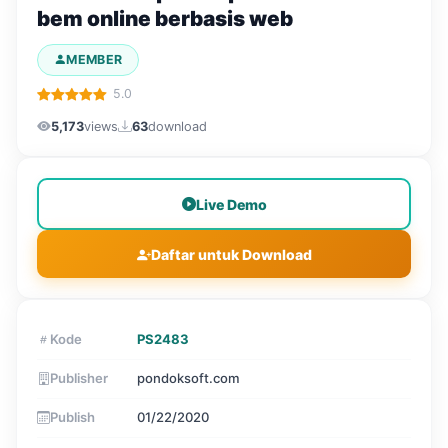
bem online berbasis web
MEMBER
5.0
5,173
views
63
download
Live Demo
Daftar untuk Download
Kode
PS2483
Publisher
pondoksoft.com
Publish
01/22/2020