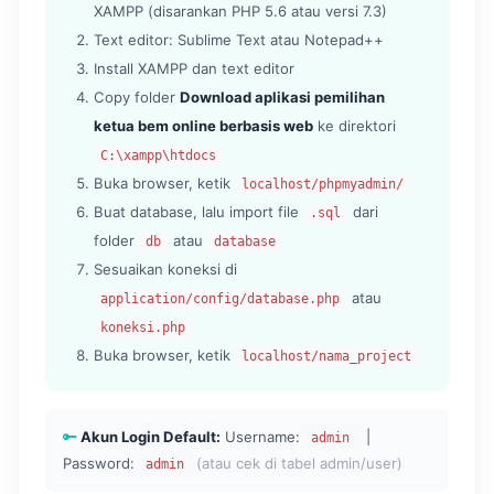
XAMPP (disarankan PHP 5.6 atau versi 7.3)
Text editor: Sublime Text atau Notepad++
Install XAMPP dan text editor
Copy folder
Download aplikasi pemilihan
ketua bem online berbasis web
ke direktori
C:\xampp\htdocs
Buka browser, ketik
localhost/phpmyadmin/
Buat database, lalu import file
dari
.sql
folder
atau
db
database
Sesuaikan koneksi di
atau
application/config/database.php
koneksi.php
Buka browser, ketik
localhost/nama_project
Akun Login Default:
Username:
|
admin
Password:
(atau cek di tabel admin/user)
admin