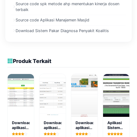
Source code spk metode ahp menentukan kinerja dosen
terbaik
Source code Aplikasi Manajemen Masjid
Download Sistem Pakar Diagnosa Penyakit Koalitis
Produk Terkait
Download
Download
Download
Aplikasi
aplikasi
aplikasi
aplikasi
Sistem
sistem
data
sistem
Informasi