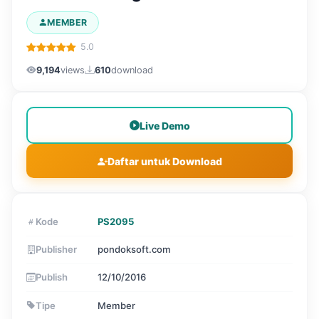
MEMBER
5.0
9,194
views
610
download
Live Demo
Daftar untuk Download
Kode
PS2095
Publisher
pondoksoft.com
Publish
12/10/2016
Tipe
Member