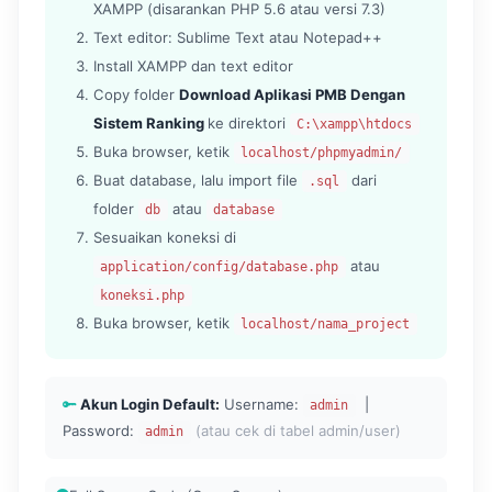
XAMPP (disarankan PHP 5.6 atau versi 7.3)
Text editor: Sublime Text atau Notepad++
Install XAMPP dan text editor
Copy folder
Download Aplikasi PMB Dengan
Sistem Ranking
ke direktori
C:\xampp\htdocs
Buka browser, ketik
localhost/phpmyadmin/
Buat database, lalu import file
dari
.sql
folder
atau
db
database
Sesuaikan koneksi di
atau
application/config/database.php
koneksi.php
Buka browser, ketik
localhost/nama_project
Akun Login Default:
Username:
|
admin
Password:
(atau cek di tabel admin/user)
admin