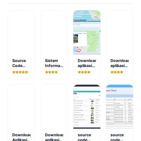
Source
Sistem
Download
Download
Code
Informasi
aplikasi
aplikasi
Aplikasi
Nilai
sistem
penerimaan
SPK
Online
informasi
mahasiswa
Penyakit
Versi 1.0
geografis
baru
Ayam
berbasis
pencarian
berbasis
Berbasis
web
lokasi
web
Web
(ktsp)
kampus
berbasis
web
Download
Download
source
source
Aplikasi
aplikasi
code
code