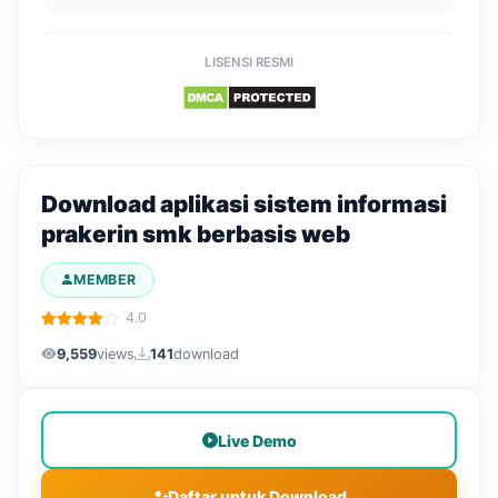
LISENSI RESMI
Download aplikasi sistem informasi
prakerin smk berbasis web
MEMBER
4.0
9,559
views
141
download
Live Demo
Daftar untuk Download