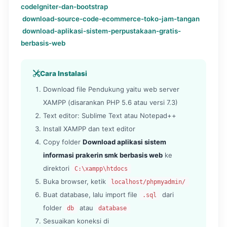
codeIgniter-dan-bootstrap
download-source-code-ecommerce-toko-jam-tangan
download-aplikasi-sistem-perpustakaan-gratis-
berbasis-web
Cara Instalasi
Download file Pendukung yaitu web server
XAMPP (disarankan PHP 5.6 atau versi 7.3)
Text editor: Sublime Text atau Notepad++
Install XAMPP dan text editor
Copy folder
Download aplikasi sistem
informasi prakerin smk berbasis web
ke
direktori
C:\xampp\htdocs
Buka browser, ketik
localhost/phpmyadmin/
Buat database, lalu import file
dari
.sql
folder
atau
db
database
Sesuaikan koneksi di