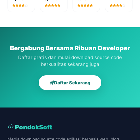
Manajemen
sistem
website
aplikasi
Arsip
informasi
tour and
perjalanan
Surat
administrasi
travel
dinas
dengan
desa
PHP &
berbasis
MySQL
web
Bergabung Bersama Ribuan Developer
Daftar gratis dan mulai download source code
berkualitas sekarang juga
Daftar Sekarang
PondokSoft
Media download source code aplikasi berbasis web, blog