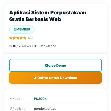
Aplikasi Sistem Perpustakaan
Gratis Berbasis Web
MEMBER
5.0
10,128
views
1109
download
Live Demo
Daftar untuk Download
Kode
PS2004
Publisher
pondoksoft.com