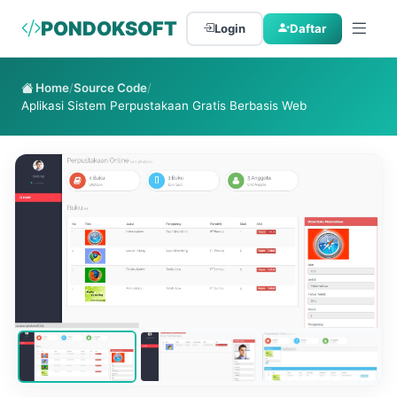
PONDOKSOFT
Login
Daftar
Home
/
Source Code
/
Aplikasi Sistem Perpustakaan Gratis Berbasis Web