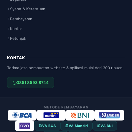
Syarat & Ketentuan
Pembayaran
Kontak
Petunjuk
KONTAK
Terima jasa pembuatan website & aplikasi mulai dari 300 ribuan
0851 8593 8744
METODE PEMBAYARAN
VA BCA
VA Mandiri
VA BNI