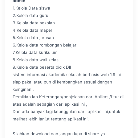
admin
1.Kelola Data siswa
2.Kelola data guru
3.Kelola data sekolah
4.Kelola data mapel
5.Kelola data jurusan
6.Kelola data rombongan belajar
7.Kelola data kurikulum
8.Kelola data wali kelas
9.Kelola data peserta didik Dll
sistem informasi akademik sekolah berbasis web 1.9 ini
siap pakai atau pun di kembangkan sesuai dengan
keinginan..
Demikian lah Keterangan/penjelasan dari Aplikasi/fitur di
atas adalah sebagian dari aplikasi ini ,
Dan ada banyak lagi keunggulan dari aplikasi ini,untuk
melihat lebih lanjut tentang aplikasi ini,
Silahkan download dan jangan lupa di share ya ..