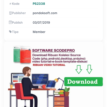
Kode
PS2338
Publisher
pondoksoft.com
Publish
03/07/2019
Tipe
Member