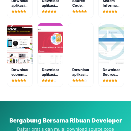
Download
Download
Source
Sistem
aplikasi
aplikasi
Code
Informasi
pengolah
source
Aplikasi
Nilai
data
code
Web
Online
alumni
form
Kasir
Versi 1.0
berbasis
register
Sederhana
Dengan
web
berbasis
Berbasis
CodeIgniter.
web
PHP
MySQL
Download
Download
Download
Download
ecommerce
aplikasi
aplikasi
Source
penjualan
penentuan
ppdb
Code
pada
karyawan
siap
Aplikasi
toko
terbaik
pakai
Penjualan
handphone
metode
berbasis
Berbasis
berbasis
ahp
web
Web
web
berbasis
web versi
1.0
Bergabung Bersama Ribuan Developer
Daftar gratis dan mulai download source code