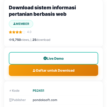
Download sistem informasi
pertanian berbasis web
MEMBER
4.0
5,750
views
25
download
Live Demo
Daftar untuk Download
Kode
PS2451
Publisher
pondoksoft.com