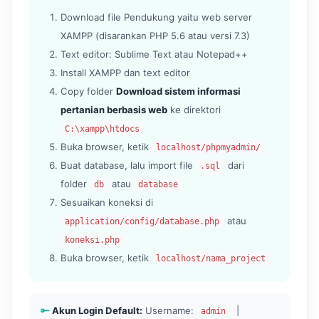
Download file Pendukung yaitu web server
XAMPP (disarankan PHP 5.6 atau versi 7.3)
Text editor: Sublime Text atau Notepad++
Install XAMPP dan text editor
Copy folder
Download sistem informasi
pertanian berbasis web
ke direktori
C:\xampp\htdocs
Buka browser, ketik
localhost/phpmyadmin/
Buat database, lalu import file
dari
.sql
folder
atau
db
database
Sesuaikan koneksi di
atau
application/config/database.php
koneksi.php
Buka browser, ketik
localhost/nama_project
Akun Login Default:
Username:
|
admin