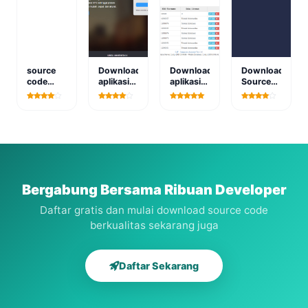
source
Download
Download
Download
code
aplikasi
aplikasi
Source
aplikasi
sistem
ujian
Code
persediaan
informasi
online
Aplikasi
obat
registrasi
atau
Pencarian
berbasis
organisasi
unbk
Kost
web
berbasis
berbasis
Terbaik
web
web
Lavarel 8
Bergabung Bersama Ribuan Developer
Daftar gratis dan mulai download source code
berkualitas sekarang juga
Daftar Sekarang