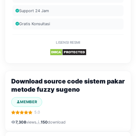
Support 24 Jam
Gratis Konsultasi
LISENSI RESMI
Download source code sistem pakar
metode fuzzy sugeno
MEMBER
5.0
7,308
views
150
download