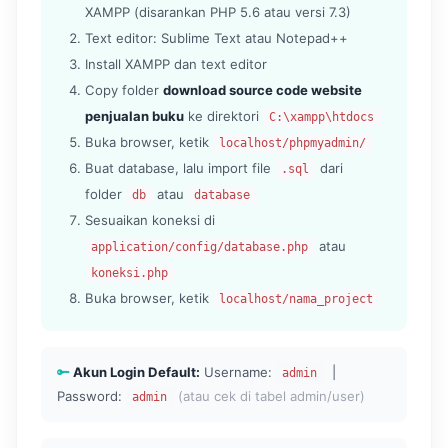
XAMPP (disarankan PHP 5.6 atau versi 7.3)
Text editor: Sublime Text atau Notepad++
Install XAMPP dan text editor
Copy folder
download source code website
penjualan buku
ke direktori
C:\xampp\htdocs
Buka browser, ketik
localhost/phpmyadmin/
Buat database, lalu import file
dari
.sql
folder
atau
db
database
Sesuaikan koneksi di
atau
application/config/database.php
koneksi.php
Buka browser, ketik
localhost/nama_project
Akun Login Default:
Username:
|
admin
Password:
(atau cek di tabel admin/user)
admin