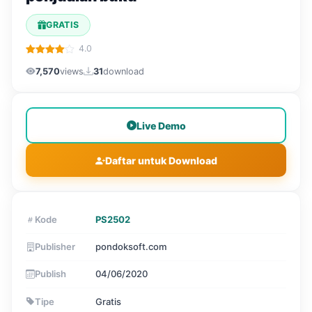
GRATIS
4.0
7,570
views
31
download
Live Demo
Daftar untuk Download
Kode
PS2502
Publisher
pondoksoft.com
Publish
04/06/2020
Tipe
Gratis