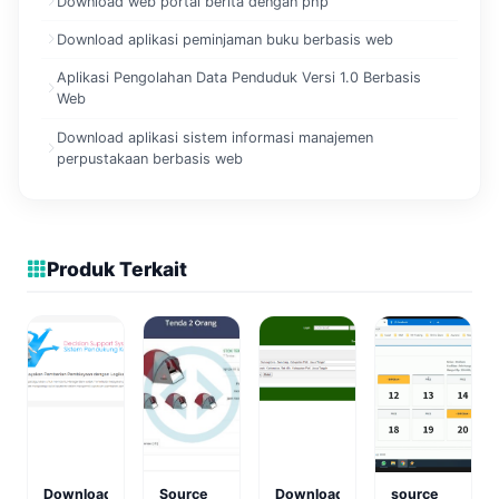
Download web portal berita dengan php
Download aplikasi peminjaman buku berbasis web
Aplikasi Pengolahan Data Penduduk Versi 1.0 Berbasis
Web
Download aplikasi sistem informasi manajemen
perpustakaan berbasis web
Produk Terkait
Download
Source
Download
source