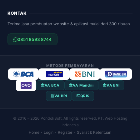
KONTAK
Terima jasa pembuatan website & aplikasi mulai dari 300 ribuan
0851 8593 8744
METODE PEMBAYARAN
VA BCA
VA Mandiri
VA BNI
VA BRI
QRIS
© 2016 – 2026 PondokSoft. All rights reserved. PT. Web Hosting
Indonesia
·
·
·
Home
Login
Register
Syarat & Ketentuan