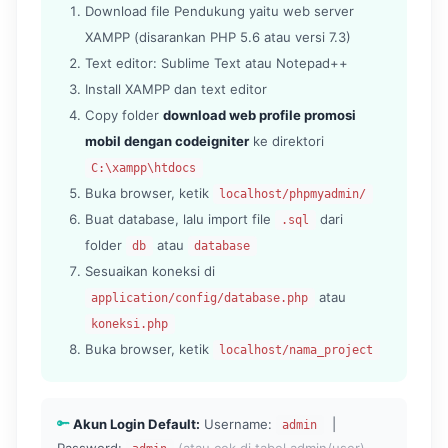
Download file Pendukung yaitu web server
XAMPP (disarankan PHP 5.6 atau versi 7.3)
Text editor: Sublime Text atau Notepad++
Install XAMPP dan text editor
Copy folder
download web profile promosi
mobil dengan codeigniter
ke direktori
C:\xampp\htdocs
Buka browser, ketik
localhost/phpmyadmin/
Buat database, lalu import file
dari
.sql
folder
atau
db
database
Sesuaikan koneksi di
atau
application/config/database.php
koneksi.php
Buka browser, ketik
localhost/nama_project
Akun Login Default:
Username:
|
admin
Password:
(atau cek di tabel admin/user)