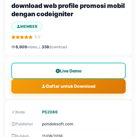
download web profile promosi mobil
dengan codeigniter
MEMBER
5.0
8,609
views
338
download
Live Demo
Daftar untuk Download
Kode
PS2086
Publisher
pondoksoft.com
Publish
11/08/2016