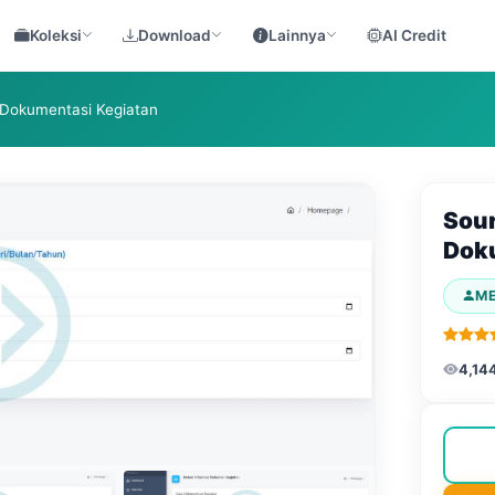
Koleksi
Download
Lainnya
AI Credit
 Dokumentasi Kegiatan
Sour
Doku
M
4,14