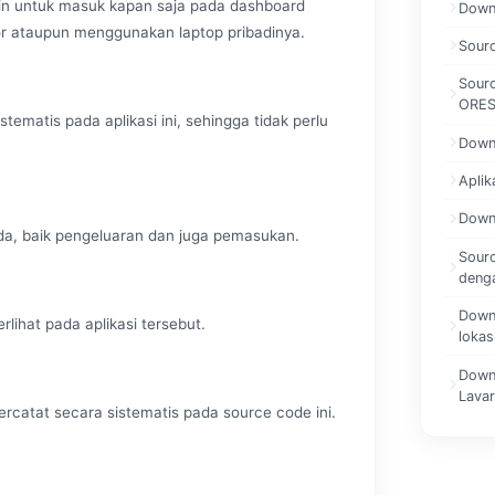
min untuk masuk kapan saja pada dashboard
Downl
or ataupun menggunakan laptop pribadinya.
Sourc
Sour
ORE
tematis pada aplikasi ini, sehingga tidak perlu
Downl
Aplik
Downl
ada, baik pengeluaran dan juga pemasukan.
Sour
denga
Downl
rlihat pada aplikasi tersebut.
lokas
Down
Lavar
rcatat secara sistematis pada source code ini.