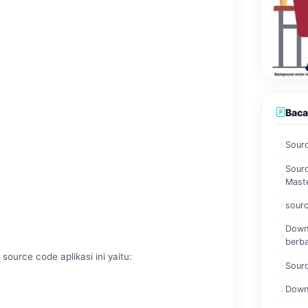
Baca
Sourc
Sour
Mast
sourc
Downl
berb
source code aplikasi ini yaitu:
Sour
Downl