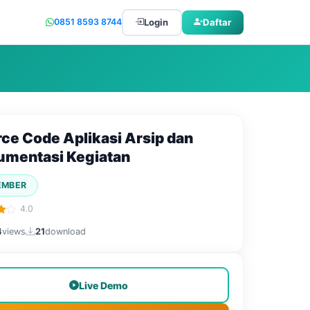
Login
Daftar
0851 8593 8744
ce Code Aplikasi Arsip dan
mentasi Kegiatan
EMBER
4.0
4
views
21
download
Live Demo