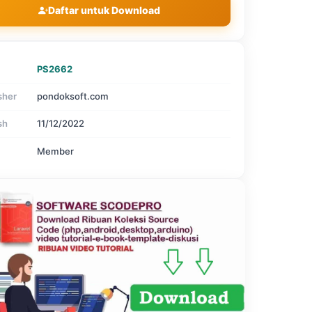
Daftar untuk Download
PS2662
sher
pondoksoft.com
sh
11/12/2022
Member