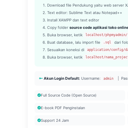
Download file Pendukung yaitu web server XA
Text editor: Sublime Text atau Notepad++
Install XAMPP dan text editor
Copy folder
source code aplikasi toko onlin
Buka browser, ketik
localhost/phpmyadmin/
Buat database, lalu import file
dari fo
.sql
Sesuaikan koneksi di
application/config/d
Buka browser, ketik
localhost/nama_projec
Akun Login Default:
Username:
| Pas
admin
Full Source Code (Open Source)
E-book PDF Penginstalan
Support 24 Jam