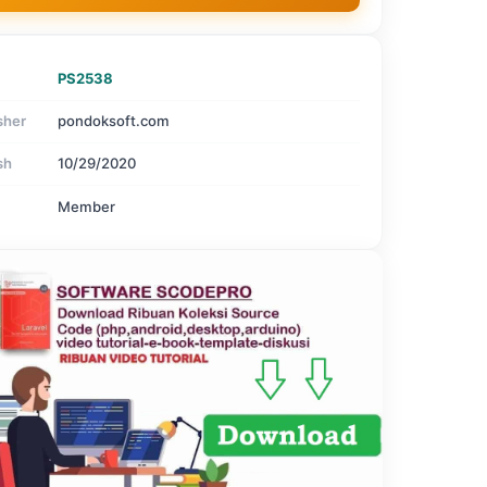
PS2538
sher
pondoksoft.com
sh
10/29/2020
Member