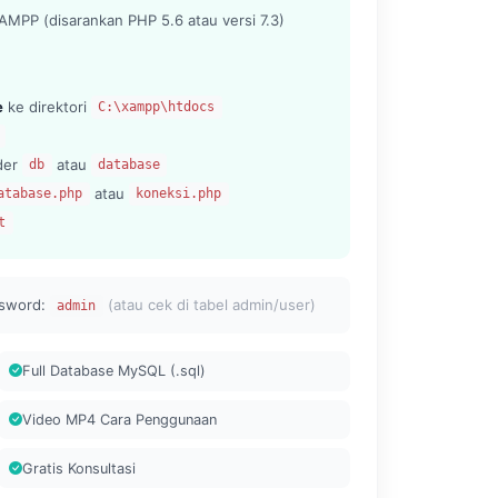
MPP (disarankan PHP 5.6 atau versi 7.3)
e
ke direktori
C:\xampp\htdocs
lder
atau
db
database
atau
atabase.php
koneksi.php
t
sword:
(atau cek di tabel admin/user)
admin
Full Database MySQL (.sql)
Video MP4 Cara Penggunaan
Gratis Konsultasi