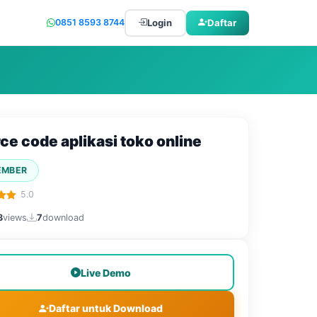
Login
Daftar
0851 8593 8744
ce code aplikasi toko online
EMBER
5.0
3
views
7
download
Live Demo
Daftar untuk Download