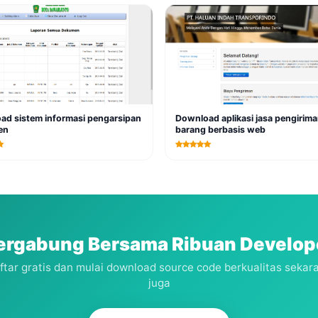
ad sistem informasi pengarsipan
Download aplikasi jasa pengirim
en
barang berbasis web
ergabung Bersama Ribuan Develop
ftar gratis dan mulai download source code berkualitas sekar
juga