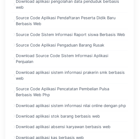
Download aplikasi pengolahan data penduduk berbasis
web
Source Code Aplikasi Pendaftaran Peserta Didik Baru
Berbasis Web
Source Code Sistem Informasi Raport siswa Berbasis Web
Source Code Aplikasi Pengaduan Barang Rusak
Download Source Code Sistem Informasi Aplikasi
Penjualan
Download aplikasi sistem informasi prakerin smk berbasis
web
Source Code Aplikasi Pencatatan Pembelian Pulsa
Berbasis Web Php
Download aplikasi sistem informasi nilai online dengan php
Download aplikasi stok barang berbasis web
Download aplikasi absensi karyawan berbasis web
Download aplikasi kas berbasis web