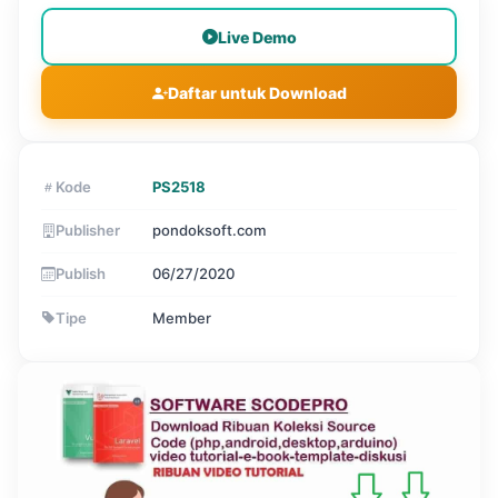
Live Demo
Daftar untuk Download
Kode
PS2518
Publisher
pondoksoft.com
Publish
06/27/2020
Tipe
Member