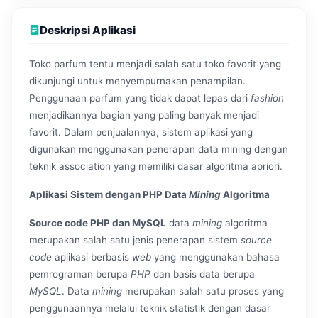
Deskripsi Aplikasi
Toko parfum tentu menjadi salah satu toko favorit yang
dikunjungi untuk menyempurnakan penampilan.
Penggunaan parfum yang tidak dapat lepas dari
fashion
menjadikannya bagian yang paling banyak menjadi
favorit. Dalam penjualannya, sistem aplikasi yang
digunakan menggunakan penerapan data mining dengan
teknik association yang memiliki dasar algoritma apriori.
Aplikasi Sistem dengan PHP Data
Mining
Algoritma
Source code PHP dan MySQL
data
mining
algoritma
merupakan salah satu jenis penerapan sistem
source
code
aplikasi berbasis
web
yang menggunakan bahasa
pemrograman berupa
PHP
dan basis data berupa
MySQL
. Data
mining
merupakan salah satu proses yang
penggunaannya melalui teknik statistik dengan dasar