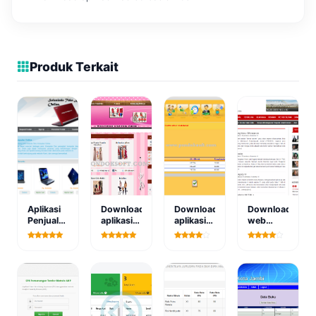
Produk Terkait
Aplikasi
Download
Download
Download
Penjualan
aplikasi
aplikasi
web
Online E-
e-
administrasi
portal
Commerce
commerce
kantor
berita
Menggunakan
gratis
berbasis
dengan
PHP dan
belanja
web
php
Database
online
MySQL
berbasis
web