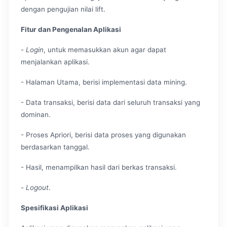
dengan pengujian nilai lift.
Fitur dan Pengenalan Aplikasi
-
Login
, untuk memasukkan akun agar dapat
menjalankan aplikasi.
- Halaman Utama, berisi implementasi data mining.
- Data transaksi, berisi data dari seluruh transaksi yang
dominan.
- Proses Apriori, berisi data proses yang digunakan
berdasarkan tanggal.
- Hasil, menampilkan hasil dari berkas transaksi.
-
Logout
.
Spesifikasi Aplikasi