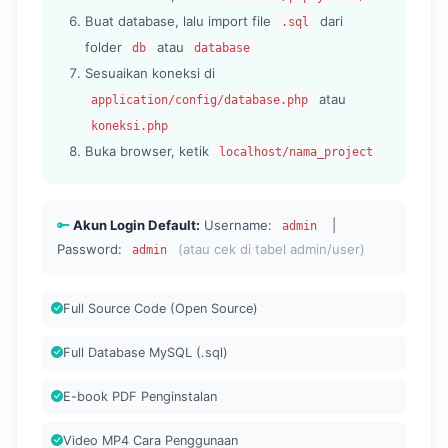
Buat database, lalu import file
dari
.sql
folder
atau
db
database
Sesuaikan koneksi di
atau
application/config/database.php
koneksi.php
Buka browser, ketik
localhost/nama_project
Akun Login Default:
Username:
|
admin
Password:
(atau cek di tabel admin/user)
admin
Full Source Code (Open Source)
Full Database MySQL (.sql)
E-book PDF Penginstalan
Video MP4 Cara Penggunaan