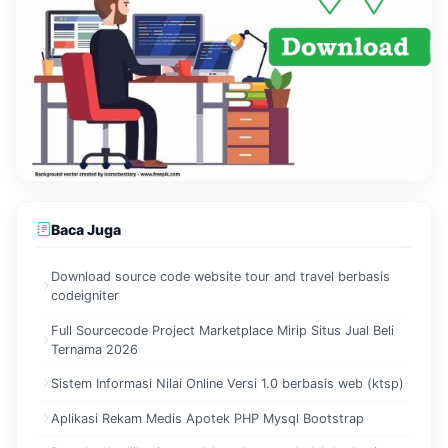
Baca Juga
Download source code website tour and travel berbasis
codeigniter
Full Sourcecode Project Marketplace Mirip Situs Jual Beli
Ternama 2026
Sistem Informasi Nilai Online Versi 1.0 berbasis web (ktsp)
Aplikasi Rekam Medis Apotek PHP Mysql Bootstrap