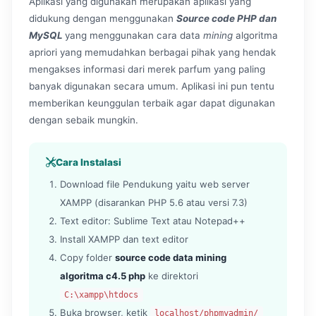
Aplikasi yang digunakan merupakan aplikasi yang
didukung dengan menggunakan
Source code PHP dan
MySQL
yang menggunakan cara data
mining
algoritma
apriori yang memudahkan berbagai pihak yang hendak
mengakses informasi dari merek parfum yang paling
banyak digunakan secara umum. Aplikasi ini pun tentu
memberikan keunggulan terbaik agar dapat digunakan
dengan sebaik mungkin.
Cara Instalasi
Download file Pendukung yaitu web server
XAMPP (disarankan PHP 5.6 atau versi 7.3)
Text editor: Sublime Text atau Notepad++
Install XAMPP dan text editor
Copy folder
source code data mining
algoritma c4.5 php
ke direktori
C:\xampp\htdocs
Buka browser, ketik
localhost/phpmyadmin/