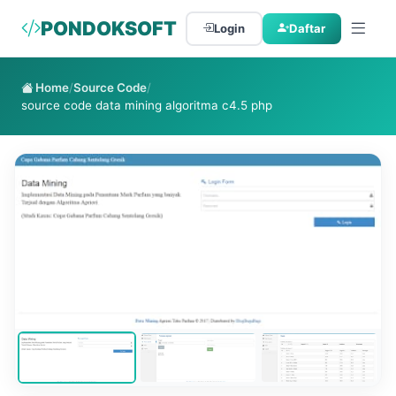
PONDOKSOFT
Login
Daftar
Home
/
Source Code
/
source code data mining algoritma c4.5 php