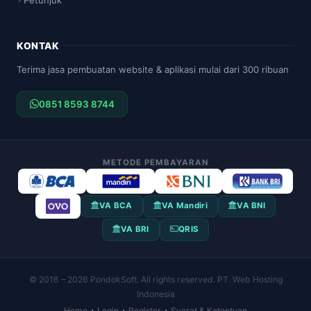
KONTAK
Terima jasa pembuatan website & aplikasi mulai dari 300 ribuan
0851 8593 8744
METODE PEMBAYARAN
VA BCA
VA Mandiri
VA BNI
VA BRI
QRIS
© 2016 – 2026 PondokSoft. All rights reserved. PT. Web Hosting
Indonesia
·
·
·
Home
Login
Register
Syarat & Ketentuan