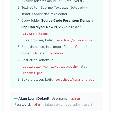
XAMPP (disarankan PHP 5.6 atau versi 7.3)
Text editor: Sublime Text atau Notepad++
Install XAMPP dan text editor
Copy folder
Source Code Pesantren Dengan
Php Dan Mysql New 2025
ke direktori
C:\xampp\htdocs
Buka browser, ketik
localhost/phpmyadmin/
Buat database, lalu import file
dari
.sql
folder
atau
db
database
Sesuaikan koneksi di
atau
application/config/database.php
koneksi.php
Buka browser, ketik
localhost/nama_project
Akun Login Default:
Username:
|
admin
Password:
(atau cek di tabel admin/user)
admin