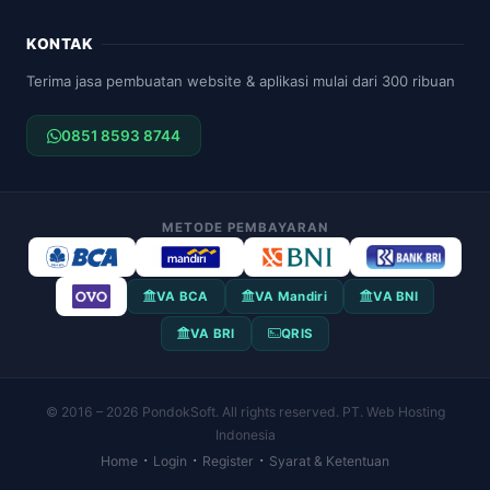
KONTAK
Terima jasa pembuatan website & aplikasi mulai dari 300 ribuan
0851 8593 8744
METODE PEMBAYARAN
VA BCA
VA Mandiri
VA BNI
VA BRI
QRIS
© 2016 – 2026 PondokSoft. All rights reserved. PT. Web Hosting
Indonesia
·
·
·
Home
Login
Register
Syarat & Ketentuan