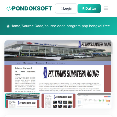
PONDOKSOFT
Login
Daftar
Home
/
Source Code
/
source code program php bengkel free