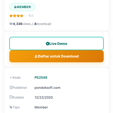
MEMBER
4.0
4,336
views
8
download
Live Demo
Daftar untuk Download
Kode
PS2546
Publisher
pondoksoft.com
Publish
12/22/2020
Tipe
Member