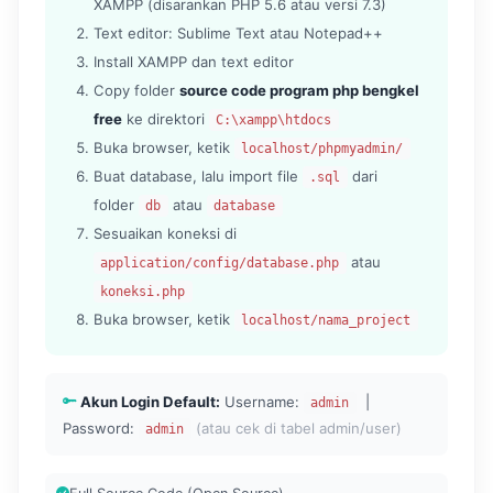
XAMPP (disarankan PHP 5.6 atau versi 7.3)
Text editor: Sublime Text atau Notepad++
Install XAMPP dan text editor
Copy folder
source code program php bengkel
free
ke direktori
C:\xampp\htdocs
Buka browser, ketik
localhost/phpmyadmin/
Buat database, lalu import file
dari
.sql
folder
atau
db
database
Sesuaikan koneksi di
atau
application/config/database.php
koneksi.php
Buka browser, ketik
localhost/nama_project
Akun Login Default:
Username:
|
admin
Password:
(atau cek di tabel admin/user)
admin