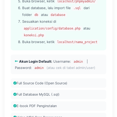
Buka browser, ketik
localhost/phpmyadmin/
Buat database, lalu import file
dari
.sql
folder
atau
db
database
Sesuaikan koneksi di
atau
application/config/database.php
koneksi.php
Buka browser, ketik
localhost/nama_project
Akun Login Default:
Username:
|
admin
Password:
(atau cek di tabel admin/user)
admin
Full Source Code (Open Source)
Full Database MySQL (.sql)
E-book PDF Penginstalan