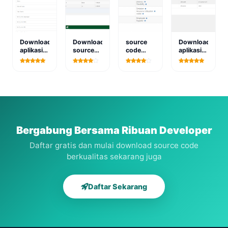
Download
Download
source
Download
aplikasi
source
code
aplikasi
perizinan
code
metode
administrasi
rencana
sistem
anp
sekolah
usaha
informasi
berbasis
berbasis
puskesmas
web
web
Bergabung Bersama Ribuan Developer
Daftar gratis dan mulai download source code
berkualitas sekarang juga
Daftar Sekarang