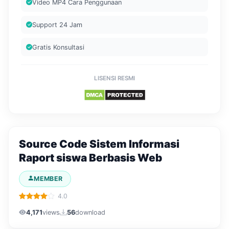
Video MP4 Cara Penggunaan
Support 24 Jam
Gratis Konsultasi
LISENSI RESMI
Source Code Sistem Informasi
Raport siswa Berbasis Web
MEMBER
4.0
4,171
views
56
download