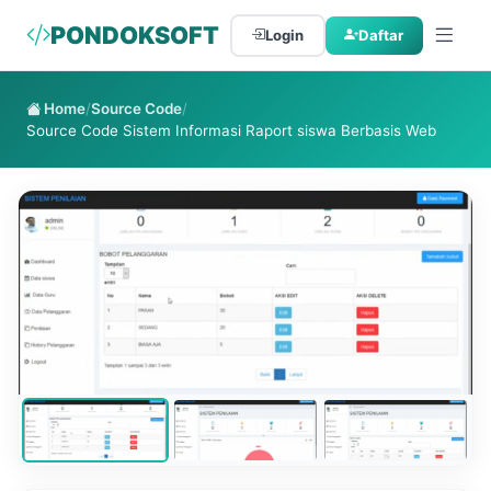
PONDOKSOFT
Login
Daftar
Home
/
Source Code
/
Source Code Sistem Informasi Raport siswa Berbasis Web