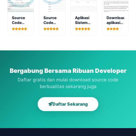
Source
Source
Aplikasi
Download
Code
Code
Sistem
aplikasi
Aplikasi
Prediksi
Perpustakaan
spk
Sistem
Penjualan
Gratis
analisa
Informasi
Dengan
Berbasis
perusahaan
Geografis
Metode
Web
terbaik
(GIS)
Monte
metode
Berbasis
Carlo
ahp
Web
Bergabung Bersama Ribuan Developer
Daftar gratis dan mulai download source code
berkualitas sekarang juga
Daftar Sekarang