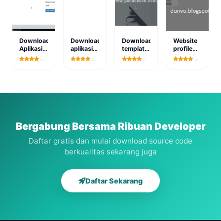
Download
Download
Download
Website
Aplikasi
aplikasi
template
profile
Pemesanan
manajemen
bootstrapp
perusahaan
Catering
data
web
CV
Online
pegawai
design
Paralivna
Dengan
berbasis
gratis
Jaya
Php
web
Auto
Bergabung Bersama Ribuan Developer
Daftar gratis dan mulai download source code
berkualitas sekarang juga
Daftar Sekarang