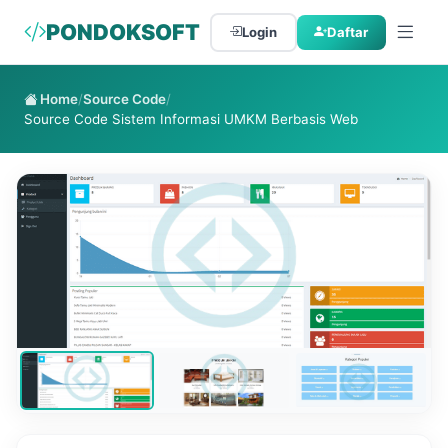
PONDOKSOFT
Login
Daftar
Home
/
Source Code
/
Source Code Sistem Informasi UMKM Berbasis Web