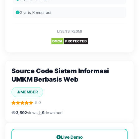
Gratis Konsultasi
LISENSI RESMI
Source Code Sistem Informasi
UMKM Berbasis Web
MEMBER
5.0
3,592
views
9
download
Live Demo