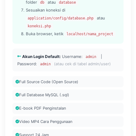
folder
atau
db
database
Sesuaikan koneksi di
atau
application/config/database.php
koneksi.php
Buka browser, ketik
localhost/nama_project
Akun Login Default:
Username:
|
admin
Password:
(atau cek di tabel admin/user)
admin
Full Source Code (Open Source)
Full Database MySQL (.sql)
E-book PDF Penginstalan
Video MP4 Cara Penggunaan
Support 24 Jam