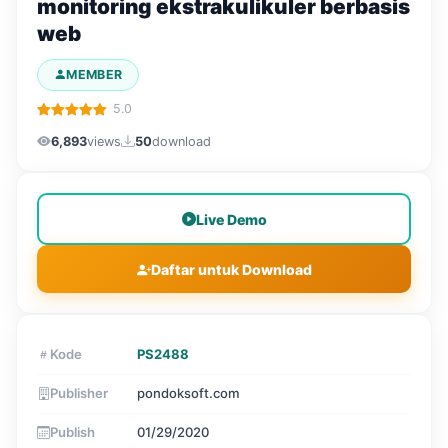
monitoring ekstrakulikuler berbasis
web
MEMBER
5.0
6,893
views
50
download
Live Demo
Daftar untuk Download
Kode
PS2488
Publisher
pondoksoft.com
Publish
01/29/2020