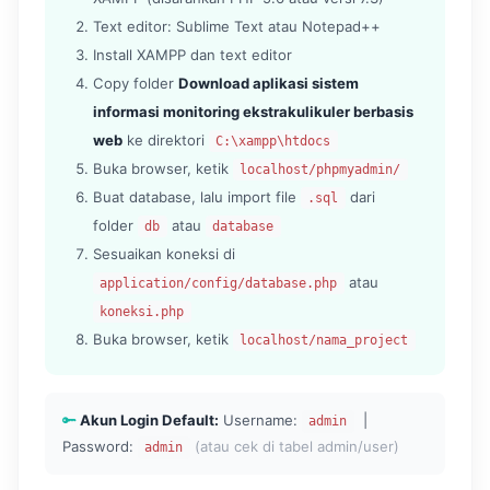
Text editor: Sublime Text atau Notepad++
Install XAMPP dan text editor
Copy folder
Download aplikasi sistem
informasi monitoring ekstrakulikuler berbasis
web
ke direktori
C:\xampp\htdocs
Buka browser, ketik
localhost/phpmyadmin/
Buat database, lalu import file
dari
.sql
folder
atau
db
database
Sesuaikan koneksi di
atau
application/config/database.php
koneksi.php
Buka browser, ketik
localhost/nama_project
Akun Login Default:
Username:
|
admin
Password:
(atau cek di tabel admin/user)
admin