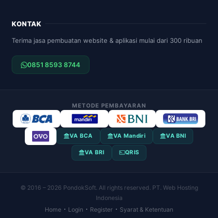
KONTAK
Terima jasa pembuatan website & aplikasi mulai dari 300 ribuan
0851 8593 8744
METODE PEMBAYARAN
VA BCA
VA Mandiri
VA BNI
VA BRI
QRIS
© 2016 – 2026 PondokSoft. All rights reserved. PT. Web Hosting
Indonesia
·
·
·
Home
Login
Register
Syarat & Ketentuan